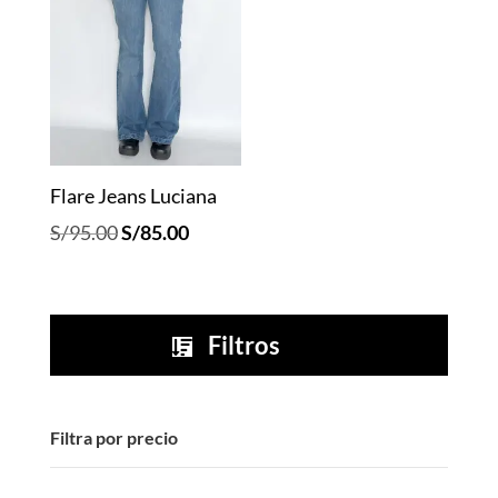
Flare Jeans Luciana
El
El
S/
95.00
S/
85.00
precio
precio
original
actual
era:
es:
Filtros

S/95.00.
S/85.00.
Filtra por precio