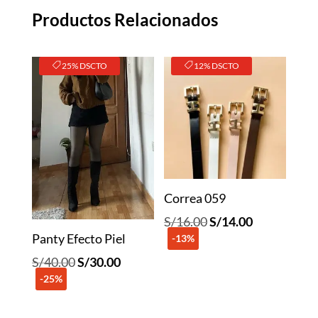
Productos Relacionados
25% DSCTO
12% DSCTO
Correa 059
El
El
S/
16.00
S/
14.00
Panty Efecto Piel
-13%
precio
precio
original
actual
El
El
S/
40.00
S/
30.00
era:
es:
-25%
precio
precio
S/16.00.
S/14.00.
original
actual