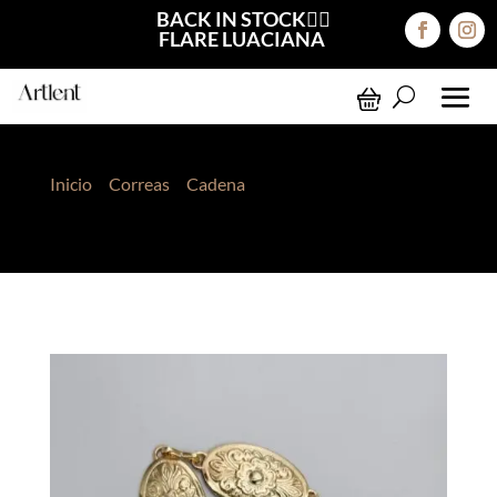
BACK IN STOCK❤️‍🔥
FLARE LUACIANA
Inicio
>
Correas
>
Cadena
> Correa de Cadenas
Vintage Dorado