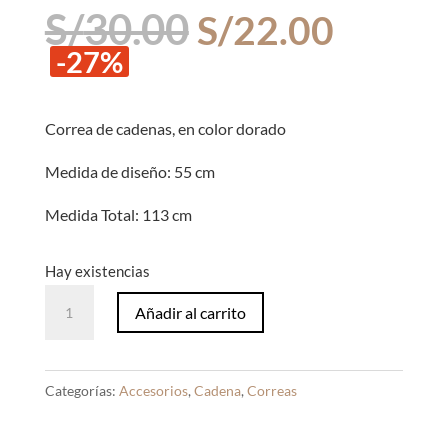
El
El
S/
30.00
S/
22.00
precio
precio
-27%
original
actual
era:
es:
S/30.00.
S/22.0
Correa de cadenas, en color dorado
Medida de diseño: 55 cm
Medida Total: 113 cm
Hay existencias
Correa
Añadir al carrito
de
Cadenas
Vintage
Categorías:
Accesorios
,
Cadena
,
Correas
Dorado
cantidad