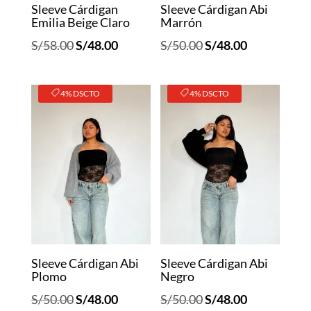
Sleeve Cárdigan
Sleeve Cárdigan Abi
Emilia Beige Claro
Marrón
El
El
El
El
S/
58.00
S/
48.00
S/
50.00
S/
48.00
precio
precio
precio
precio
original
actual
original
actual
4% DSCTO
4% DSCTO
era:
es:
era:
es:
S/58.00.
S/48.00.
S/50.00.
S/48.00.
Sleeve Cárdigan Abi
Sleeve Cárdigan Abi
Plomo
Negro
El
El
El
El
S/
50.00
S/
48.00
S/
50.00
S/
48.00