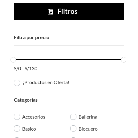
era:
es:
Filtros

S/80.00.
S/40.00.
Filtra por precio
S/
0
-
S/
130
¡Productos en Oferta!
Categorías
Accesorios
Ballerina
Basico
Biocuero