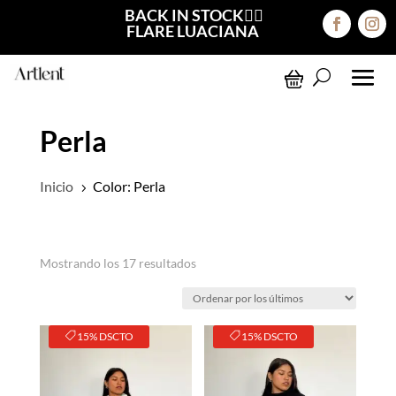
BACK IN STOCK❤️‍🔥
FLARE LUACIANA
Perla
Inicio
Color: Perla
5
Ordenado
Mostrando los 17 resultados
por
los
últimos
15% DSCTO
15% DSCTO