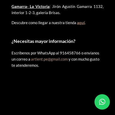
Gamarra- La Victoria
: Jirón Agustín Gamarra 1132,
interior 1-2-3, galería Brisas.
Descubre como llegar a nuestra tienda
aquí
.
¿
Necesitas mayor información?
Escríbenos por WhatsApp al 916458766 o envíanos
un correo a
artlent.pe@gmail.com
y con mucho gusto
te atenderemos.
©
2025 ARTLENT PERÚ – RUC:20606409207 – Todos los
derechos reservados.