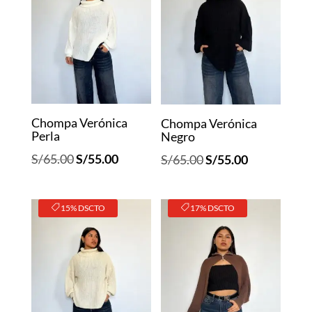
Chompa Verónica
Chompa Verónica
Perla
Negro
El
El
El
El
S/
65.00
S/
55.00
S/
65.00
S/
55.00
precio
precio
precio
precio
original
actual
original
actual
15% DSCTO
17% DSCTO
era:
es:
era:
es:
S/65.00.
S/55.00.
S/65.00.
S/55.00.